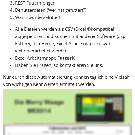
REST Futtermengen
Benutzerdaten (Wer hat gefüttert?)
Wann wurde gefüttert 
Alle Dateien werden als CSV (Excel ®kompatibel) 
abgespeichert und können mit anderer Software (dsp 
FutterR, dsp Herde, Excel-Arbeitsmappe usw.) 
weiterverarbeitet werden.
Excel Arbeitsmappe 
FutterX
Haben Sie Fragen, so kontaktieren Sie uns.
Nur durch diese Automatisierung können täglich eine Vielzahl 
von wichtigen Kennwerten ermittelt werden.
Mit der grafischen Darstellungen wichtiger Kennzahlen über 
einen längeren Zeitraum, lassen sich Veränderungen und 
Trends frühzeitig erkennen.Do
Weitere Vorteile durch die Anbindung des 