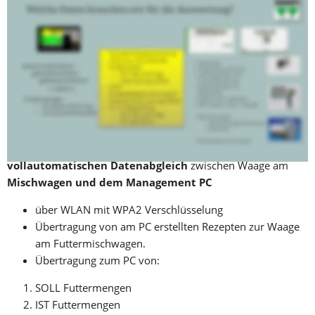
Dabei muss das Ziel ein automatischer Datenabgleich 
(Technikkopplung) zwischen der Waage bzw. dem 
Wiegecomputer am Mischwagen / Futtermischwagen und 
dem Herdenmanagementprogramm HerdePlus, mit den hier 
von FutterR hinterlegten Futtermengen, sein. Besonders die 
ständig wechselnden Tierzahlen könnten somit laufend 
angepasst werden. 
Der Wiegecomputer ME6014 bietet hierfür einen 
vollautomatischen Datenabgleich
 zwischen Waage am 
Mischwagen und dem Management PC
über WLAN mit WPA2 Verschlüsselung
Übertragung von am PC erstellten Rezepten zur Waage  
am Futtermischwagen.
Übertragung zum PC von: 
SOLL Futtermengen 
IST Futtermengen