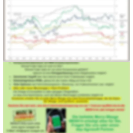
Wiegecomputer ME6014 an Ihrem 
Futtermischwagen: 
Fernbedienung mit jedem beliebigen Browserfähigen 
Endgerät  
unabhängig vom Betriebssystem. Somit sehr 
kostengünstige Anzeige und Fernbedienung vom 
Ladefahrzeug. 
Tablet 
Smartphone
Laptop 
PC 
Integrierte WLAN Einheit
Als Zugriffspunkt (Access Point) z.B. vom Ladefahrzeug
Zur Verbindung mit Ihrem WLAN Netzwerk (Bridge)
Zugriff vom Smartphone auf die Waage auch wenn Sie 
weiter außerhalb Laden. 
Keine Cloud, alle Daten bleiben auf dem Hof